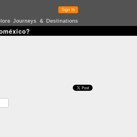
Sign In
lore Journeys & Destinations
roméxico?