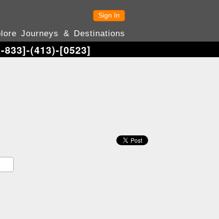
Sign In
lore Journeys & Destinations
-833]-(413)-[0523]